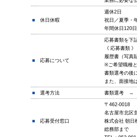
業務に必要な
週休2日
■
休日休暇
祝日／夏季・
年間休日120
応募書類を下
《 応募書類 》
履歴書（写真
■
応募について
※ご希望職種
書類選考の後
また、面接地
■
選考方法
書類選考 →
〒462-0018
名古屋市北区玄
■
応募受付窓口
株式会社 朝
総務部まで