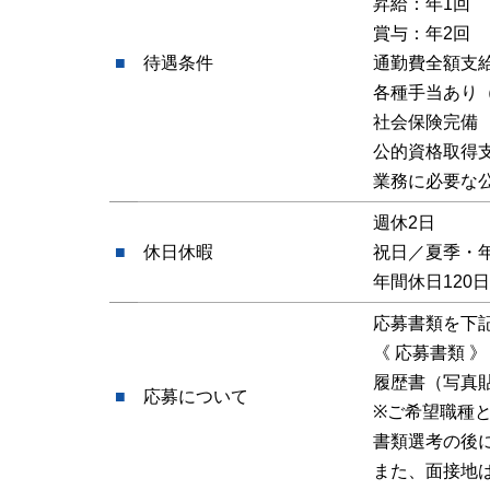
昇給：年1回
賞与：年2回
■
待遇条件
通勤費全額支
各種手当あり
社会保険完備
公的資格取得
業務に必要な
週休2日
■
休日休暇
祝日／夏季・
年間休日120
応募書類を下
《 応募書類 》
履歴書（写真
■
応募について
※ご希望職種
書類選考の後
また、面接地